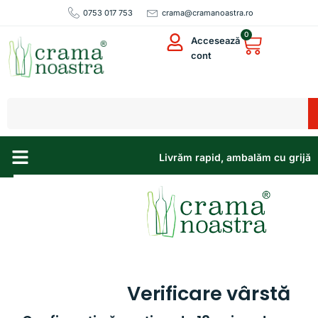
0753 017 753
crama@cramanoastra.ro
0
Accesează
cont
Livrăm rapid, ambalăm cu grijă
Sortare Produse
Sortare Produse
Sortare Produse
Filtrează
Verificare vârstă