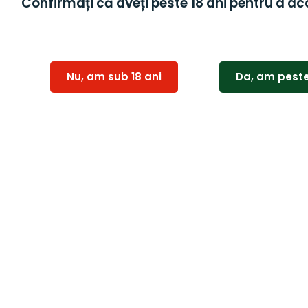
Confirmați că aveți peste 18 ani pentru a ac
Nu, am sub 18 ani
Da, am peste
Crama Oprisor
Thesaurus Reserve
Dragaica Rosie 0,75L
Blend 0.75L
75,00
lei
115,00
lei
Adaugă în coș
Adaugă în coș