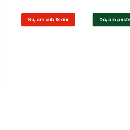
Nu, am sub 18 ani
Da, am peste