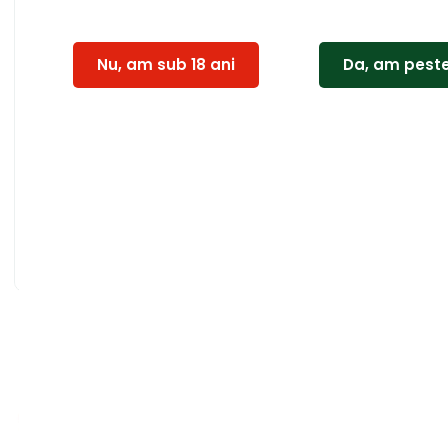
Nu, am sub 18 ani
Da, am peste