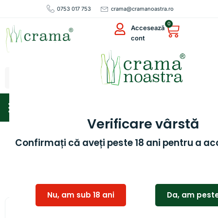
0753 017 753
crama@cramanoastra.ro
0
Accesează
cont
Livrăm rapid, ambalăm cu grijă
Verificare vârstă
Confirmați că aveți peste 18 ani pentru a ac
Sortare Produse
Sortare Produse
Sortare Produse
Filtrează
Nu, am sub 18 ani
Da, am peste