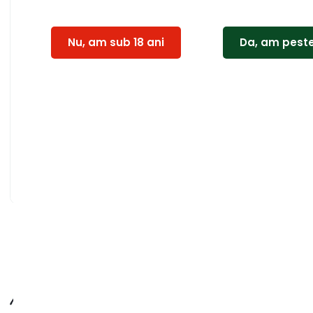
Nu, am sub 18 ani
Da, am peste