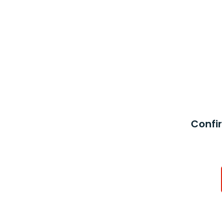
0753 017 753
crama@cramanoastra.ro
Acasă
Produse
Evenimente
Contact
Prima pagină
/
Vin
/ Nyakas Don Oliver 0.75L
Confir