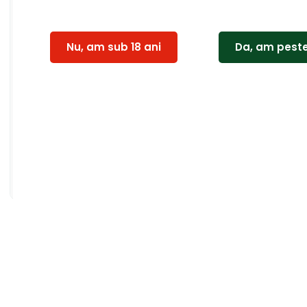
Nu, am sub 18 ani
Da, am peste