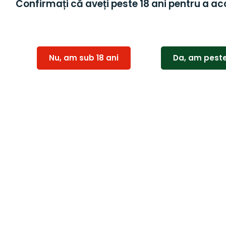
Confirmați că aveți peste 18 ani pentru a ac
Nu, am sub 18 ani
Da, am peste
Bottega Alb Spumant
Issa Charm 0.375 L
Fara Alcool 0.75L
29,00
lei
59,99
lei
Adaugă în coș
Adaugă în coș