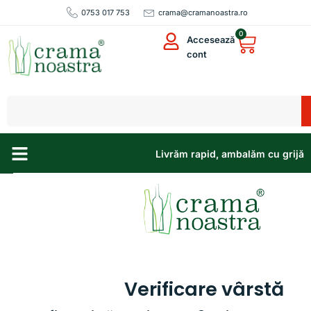
0753 017 753
crama@cramanoastra.ro
0
Accesează
cont
Livrăm rapid, ambalăm cu grijă
Sortare Produse
Sortare Produse
Sortare Produse
Filtrează
Verificare vârstă