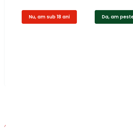
Nu, am sub 18 ani
Da, am peste