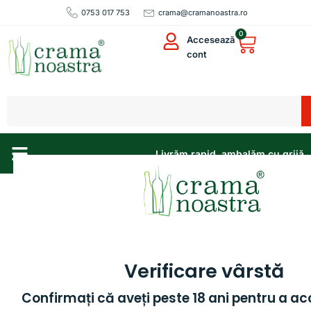
0753 017 753
crama@cramanoastra.ro
0
Accesează
cont
Livrăm rapid, ambalăm cu grijă
Sortare Produse
Sortare Produse
Sortare Produse
Filtrează
Verificare vârstă
Confirmați că aveți peste 18 ani pentru a ac