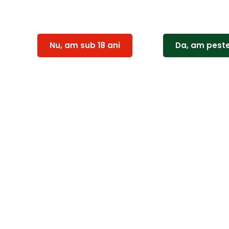
Nu, am sub 18 ani
Da, am peste
Issa Charm 0.375 L
Issa Pinot Noir 0.75L
29,00
lei
68,00
lei
Adaugă în coș
Adaugă în coș
-9%
-13%