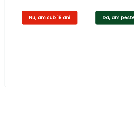
Nu, am sub 18 ani
Da, am peste