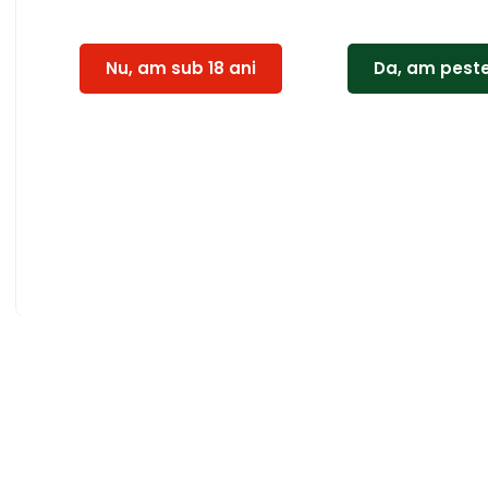
Nu, am sub 18 ani
Da, am peste