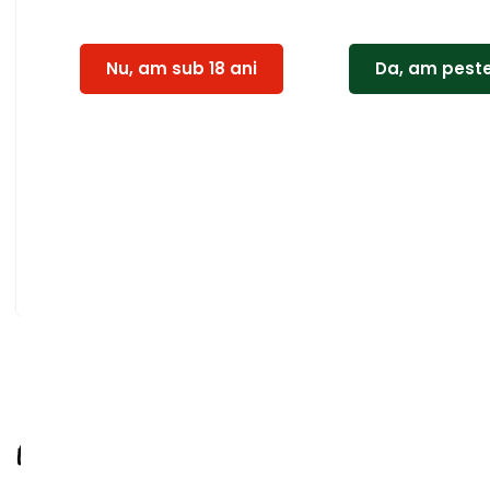
Nu, am sub 18 ani
Da, am peste